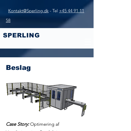
Kontakt@Sperling.dk
-
Tel
+45 44 91 11
58
SPERLING​
Beslag
Case Story:
Optimering af