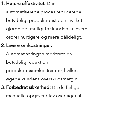
Højere effektivitet:
Den
automatiserede proces reducerede
betydeligt produktionstiden, hvilket
gjorde det muligt for kunden at levere
ordrer hurtigere og mere pålideligt.
Lavere omkostninger:
Automatiseringen medførte en
betydelig reduktion i
produktionsomkostninger, hvilket
øgede kundens overskudsmargin.
Forbedret sikkerhed:
Da de farlige
manuelle opgaver blev overtaget af
maskiner, faldt risikoen for
arbejdsulykker markant, hvilket førte til
et forbedret arbejdsmiljø og
medarbejdertrivsel