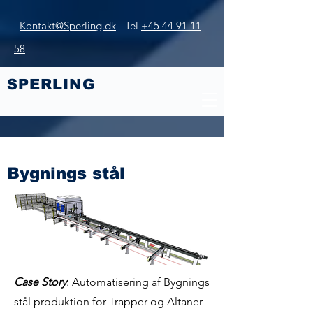
Kontakt@Sperling.dk
-
Tel
+45 44 91 11
58
SPERLING​
Bygnings stål
Case Story
: Automatisering af Bygnings
stål produktion for Trapper og Altaner